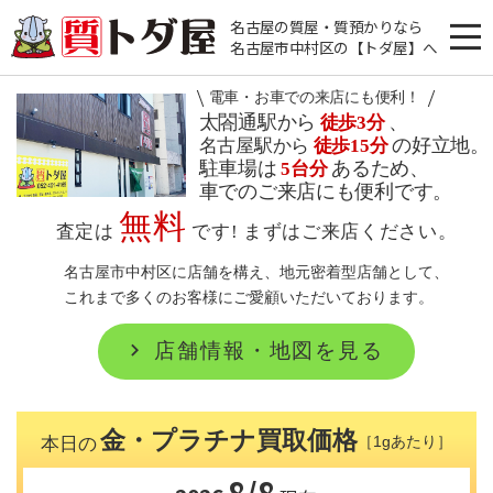
名古屋の質屋・質預かりなら
名古屋市中村区の【トダ屋】へ
ナ
ビ
電車・お車での来店にも便利！
ゲ
太閤通駅から
、
徒歩3分
の好立地。
名古屋駅から
徒歩15分
ー
駐車場は
あるため、
5台分
シ
車でのご来店にも便利です。
ョ
無料
査定は
です! まずはご来店ください。
ン
名古屋市中村区に店舗を構え、地元密着型店舗として、
メ
これまで多くのお客様にご愛顧いただいております。
ニ
ュ
店舗情報・地図を見る
ー
金・プラチナ買取価格
［1gあたり］
本日の
8/8